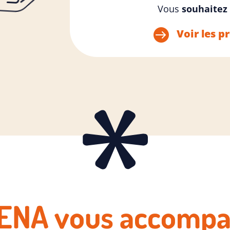
Vous
souhaitez 

Voir les p
ENA vous accomp