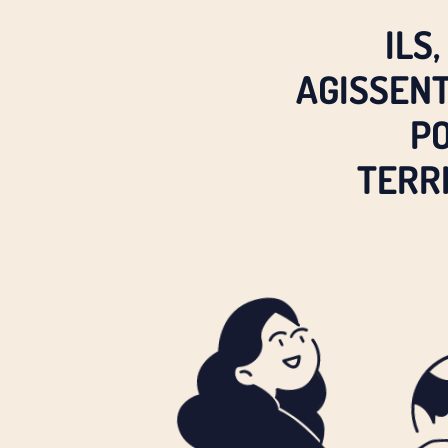
ILS
AGISSEN
P
TERR