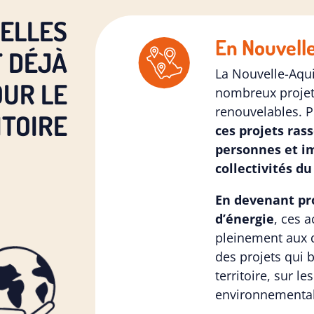
, ELLES
En Nouvell
T DÉJÀ
La Nouvelle-Aqu
OUR LE
nombreux projet
renouvelables. P
ITOIRE
ces projets ras
personnes et i
collectivités du
En devenant pro
d’énergie
, ces a
pleinement aux d
des projets qui 
territoire, sur l
environnemental