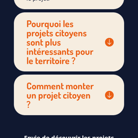
Pourquoi les
projets citoyens
sont plus
intéressants pour
le territoire ?
Comment monter
un projet citoyen
?
Envie de découvrir les projets